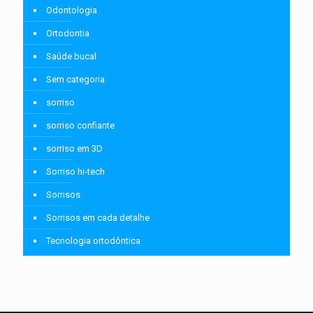
Odontologia
Ortodontia
Saúde bucal
Sem categoria
sorriso
sorriso confiante
sorriso em 3D
Sorriso hi-tech
Sorrisos
Sorrisos em cada detalhe
Tecnologia ortodôntica