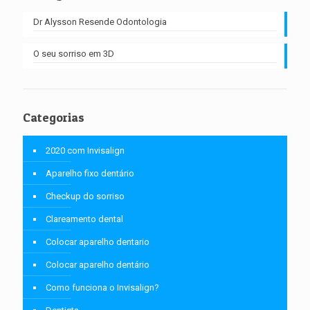
Dr Alysson Resende Odontologia
O seu sorriso em 3D
Categorias
2020 com Invisalign
Aparelho fixo dentário
Checkup do sorriso
Clareamento dental
Colocar aparelho dentario
Colocar aparelho dentário
Como funciona o Invisalign?