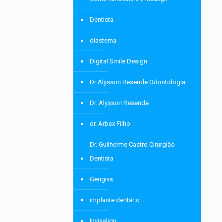
Dentista
diastema
Digital Smile Design
Dr Alysson Resende Odontologia
Dr. Alysson Resende
dr. Arbex Filho
Dr. Guilherme Castro Cirurgião
Dentista
Gengiva
implante dentário
Invisalign