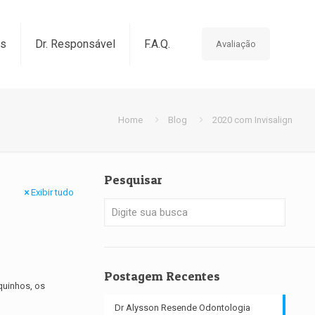
os
Dr. Responsável
F.A.Q.
Avaliação
Home
Blog
2020 com Invisalign
Pesquisar
Exibir tudo
Postagem Recentes
quinhos, os
Dr Alysson Resende Odontologia