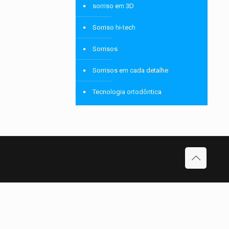
sorriso em 3D
Sorriso hi-tech
Sorrisos
Sorrisos em cada detalhe
Tecnologia ortodôntica