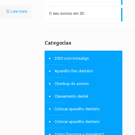
Leia mais
O seu sorriso em 3D
Categorias
2020 com Invisalign
Aparelho fixo dentário
Checkup do sorriso
Clareamento dental
Colocar aparelho dentário
Colocar aparelho dentario
Como funciona o Invisalign?