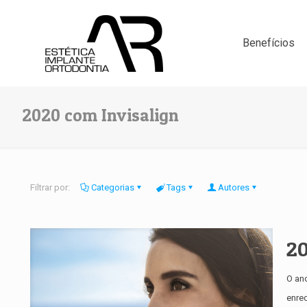
Benefícios
2020 com Invisalign
Filtrar por:
Categorias
Tags
Autores
20
O ano
enre