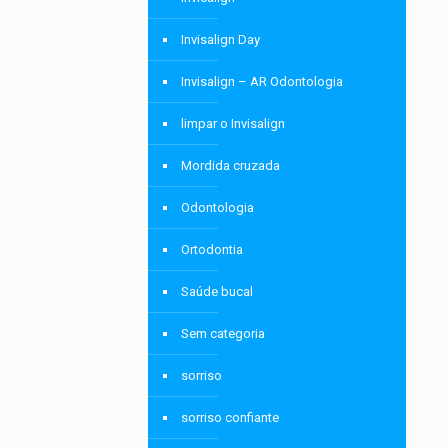
Invisalign Day
Invisalign – AR Odontologia
limpar o Invisalign
Mordida cruzada
Odontologia
Ortodontia
Saúde bucal
Sem categoria
sorriso
sorriso confiante