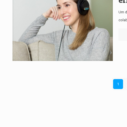
Um d
colab
1