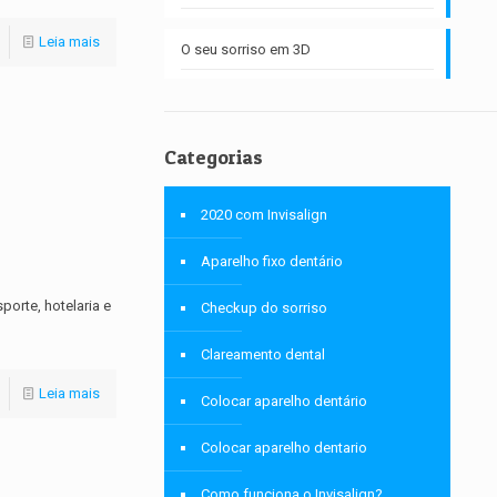
Leia mais
O seu sorriso em 3D
Categorias
2020 com Invisalign
Aparelho fixo dentário
porte, hotelaria e
Checkup do sorriso
Clareamento dental
Leia mais
Colocar aparelho dentário
Colocar aparelho dentario
Como funciona o Invisalign?