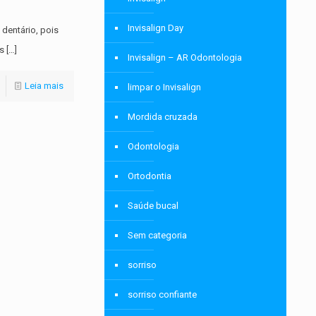
Invisalign Day
dentário, pois
es
[…]
Invisalign – AR Odontologia
Leia mais
limpar o Invisalign
Mordida cruzada
Odontologia
Ortodontia
Saúde bucal
Sem categoria
sorriso
sorriso confiante