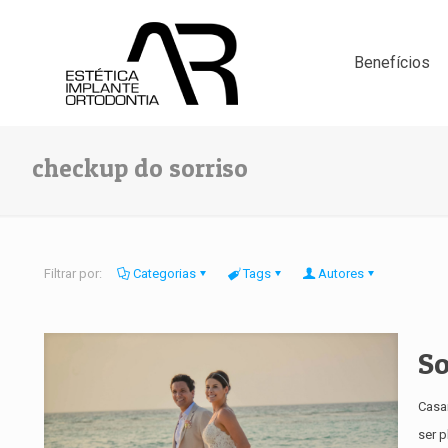
Benefícios
checkup do sorriso
Filtrar por:
Categorias
Tags
Autores
So
Casa
ser 