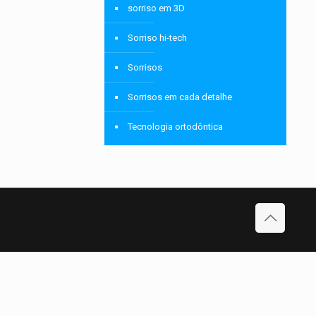
sorriso em 3D
Sorriso hi-tech
Sorrisos
Sorrisos em cada detalhe
Tecnologia ortodôntica