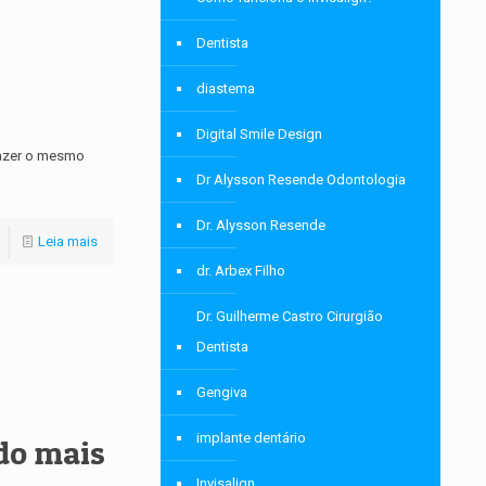
Dentista
diastema
Digital Smile Design
fazer o mesmo
Dr Alysson Resende Odontologia
Dr. Alysson Resende
Leia mais
dr. Arbex Filho
Dr. Guilherme Castro Cirurgião
Dentista
Gengiva
implante dentário
do mais
Invisalign