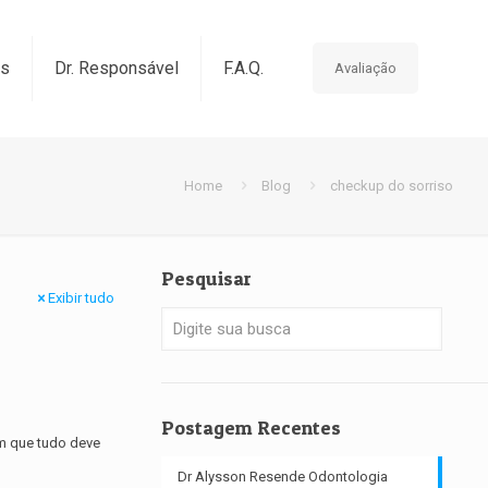
os
Dr. Responsável
F.A.Q.
Avaliação
Home
Blog
checkup do sorriso
Pesquisar
Exibir tudo
Postagem Recentes
em que tudo deve
Dr Alysson Resende Odontologia