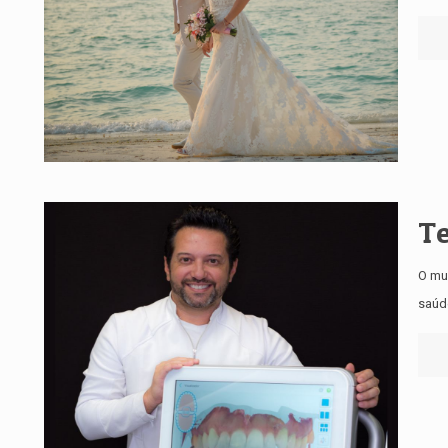
Te
O mun
saúde