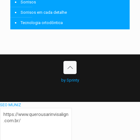
Sorrisos
Sorrisos em cada detalhe
Tecnologia ortodôntica
by Sprinty
SEO MUNIZ