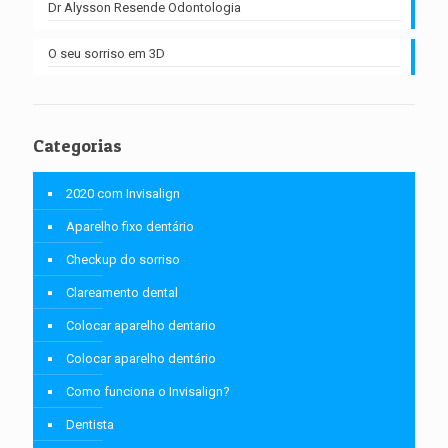
Dr Alysson Resende Odontologia
O seu sorriso em 3D
Categorias
2020 com Invisalign
Aparelho fixo dentário
Checkup do sorriso
Clareamento dental
Colocar aparelho dentario
Colocar aparelho dentário
Como funciona o Invisalign?
Dentista