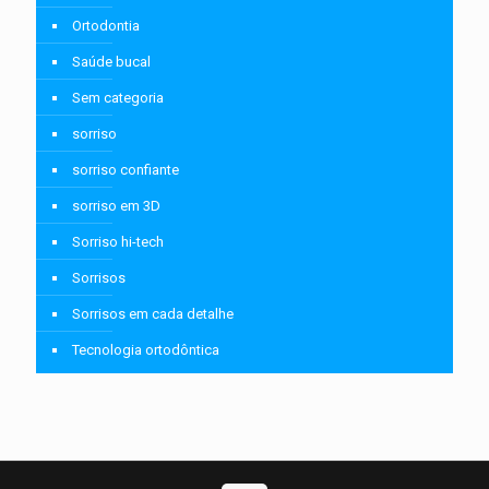
Ortodontia
Saúde bucal
Sem categoria
sorriso
sorriso confiante
sorriso em 3D
Sorriso hi-tech
Sorrisos
Sorrisos em cada detalhe
Tecnologia ortodôntica