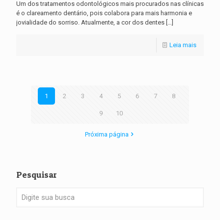
Um dos tratamentos odontológicos mais procurados nas clínicas
é o clareamento dentário, pois colabora para mais harmonia e
jovialidade do sorriso. Atualmente, a cor dos dentes
[…]
Leia mais
1
2
3
4
5
6
7
8
9
10
Próxima página
Pesquisar