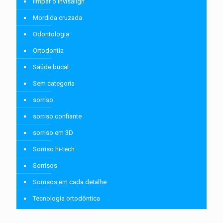
limpar o Invisalign
Mordida cruzada
Odontologia
Ortodontia
Saúde bucal
Sem categoria
sorriso
sorriso confiante
sorriso em 3D
Sorriso hi-tech
Sorrisos
Sorrisos em cada detalhe
Tecnologia ortodôntica