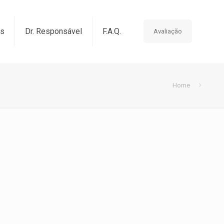
os
Dr. Responsável
F.A.Q.
Avaliação
Home