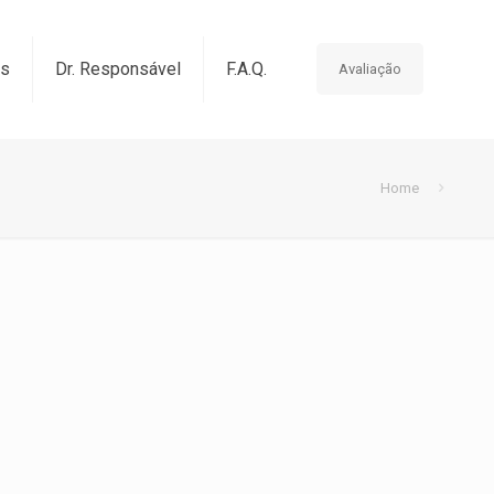
os
Dr. Responsável
F.A.Q.
Avaliação
Home